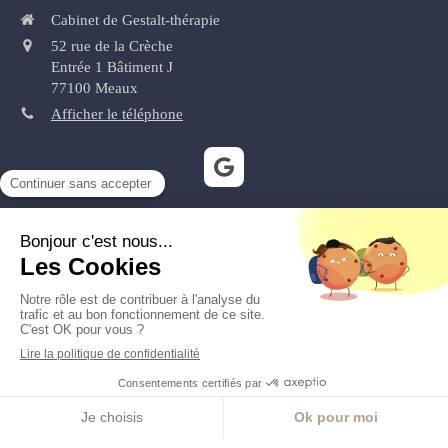
Cabinet de Gestalt-thérapie
52 rue de la Crèche
Entrée 1 Bâtiment J
77100
Meaux
Afficher le téléphone
Plan du site
Mentions légales
Prendre RDV
Création et référencement du site par Simplébo
Site partenaire de
Annuaire Thérapeutes
Site référencé sur